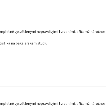
kompletně vysvětlenými nepravdivými tvrzeními, přičemž náročno
istika na bakalářském studiu
kompletně vysvětlenými nepravdivými tvrzeními, přičemž náročno