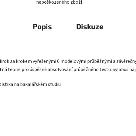
nepoškozeného zboží
Popis
Diskuze
 krok za krokem vyřešenými 6 modelovými průběžnými a závěrečný
ná teorie pro úspěšné absolvování průběžného testu. Sylabus na
istika na bakalářském studiu