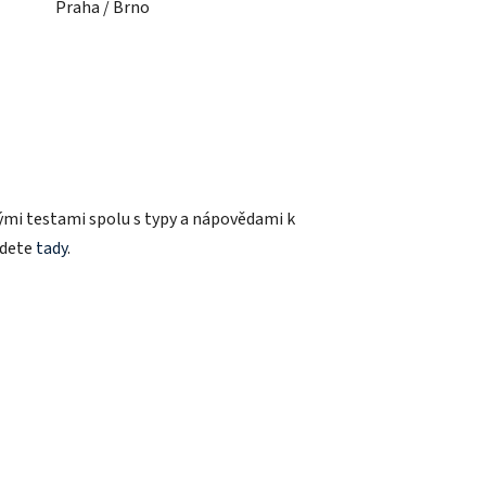
Praha / Brno
mi testami spolu s typy a nápovědami k
jdete
tady
.