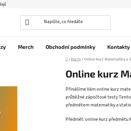
dajů
rzy
Merch
Obchodní podmínky
Kontakty
Domů
/
Kurzy
/
Online kurz Matematika a S
Online kurz M
Přinášíme Vám online kurz matem
průběžné zápočtové testy
Tento 
předmětem matematiky a statisti
Předmět: online kurz předmětu M