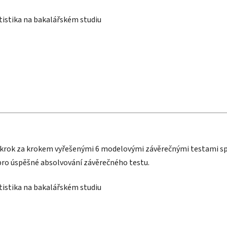
istika na bakalářském studiu
 krok za krokem vyřešenými 6 modelovými závěrečnými testami s
pro úspěšné absolvování závěrečného testu.
istika na bakalářském studiu