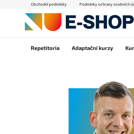
Přejít
Obchodní podmínky
Podmínky ochrany osobních ú
na
obsah
Repetitoria
Adaptační kurzy
Ku