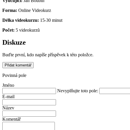
Vyučující:
Jan Boubín
Forma:
Online Videokurz
Délka videokurzu:
15-30 minut
Počet:
5 videokurzů
Diskuze
Buďte první, kdo napíše příspěvek k této položce.
Přidat komentář
Povinná pole
Jméno
Nevyplňujte toto pole:
E-mail
Název
Komentář