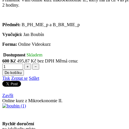
2 hodiny.
Předmět:
B_PH_MIE_p a B_BR_MIE_p
Vyučující:
Jan Boubín
Forma:
Online Videokurz
Dostupnost
Skladem
600 Kč
495,87 Kč bez DPH
Měrná cena:
+
−
Do košíku
Tisk
Zeptat se
Sdílet
Zavřít
Online kurz z Mikroekonomie II.
Rychlé doručení
na jakékoliv místo