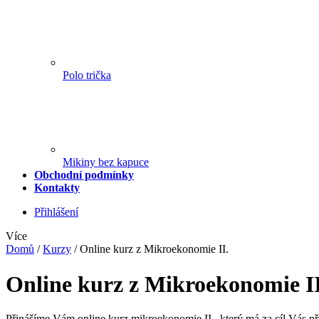
Polo trička
Mikiny bez kapuce
Obchodní podmínky
Kontakty
Přihlášení
Více
Domů
/
Kurzy
/
Online kurz z Mikroekonomie II.
Online kurz z Mikroekonomie II
Přinášíme Vám online kurz mikroekonomie II.
, který má za cíl Vás p