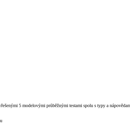
řešenými 5 modelovými průběžnými testami spolu s typy a nápovědami
iu